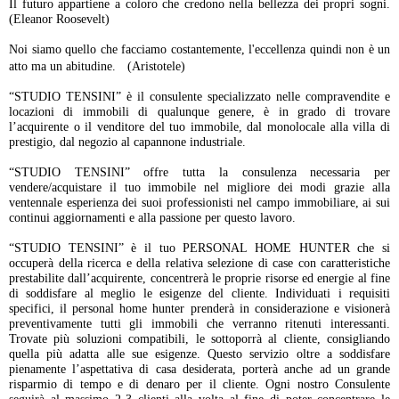
Il futuro appartiene a coloro che credono nella bellezza dei propri sogni.
(Eleanor Roosevelt)
Noi siamo quello che facciamo costantemente, l'eccellenza quindi non è un
atto ma un abitudine. (Aristotele)
“STUDIO TENSINI” è il consulente specializzato nelle compravendite e
locazioni di immobili di qualunque genere, è in grado di trovare
l’acquirente o il venditore del tuo immobile, dal monolocale alla villa di
prestigio, dal negozio al capannone industriale.
“STUDIO TENSINI” offre tutta la consulenza necessaria per
vendere/acquistare il tuo immobile nel migliore dei modi grazie alla
ventennale esperienza dei suoi professionisti nel campo immobiliare, ai sui
continui aggiornamenti e alla passione per questo lavoro.
“STUDIO TENSINI” è il tuo PERSONAL HOME HUNTER che si
occuperà della ricerca e della relativa selezione di case con caratteristiche
prestabilite dall’acquirente, concentrerà le proprie risorse ed energie al fine
di soddisfare al meglio le esigenze del cliente. Individuati i requisiti
specifici, il personal home hunter prenderà in considerazione e visionerà
preventivamente tutti gli immobili che verranno ritenuti interessanti.
Trovate più soluzioni compatibili, le sottoporrà al cliente, consigliando
quella più adatta alle sue esigenze. Questo servizio oltre a soddisfare
pienamente l’aspettativa di casa desiderata, porterà anche ad un grande
risparmio di tempo e di denaro per il cliente. Ogni nostro Consulente
seguirà al massimo 2-3 clienti alla volta al fine di poter concentrare le