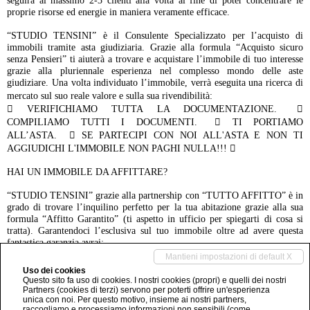
proprie risorse ed energie in maniera veramente efficace.
“STUDIO TENSINI” è il Consulente Specializzato per l’acquisto di
immobili tramite asta giudiziaria. Grazie alla formula “Acquisto sicuro
senza Pensieri” ti aiuterà a trovare e acquistare l’immobile di tuo interesse
grazie alla pluriennale esperienza nel complesso mondo delle aste
giudiziare. Una volta individuato l’immobile, verrà eseguita una ricerca di
mercato sul suo reale valore e sulla sua rivendibilità:
 VERIFICHIAMO TUTTA LA DOCUMENTAZIONE. 
COMPILIAMO TUTTI I DOCUMENTI.  TI PORTIAMO
ALL’ASTA.  SE PARTECIPI CON NOI ALL'ASTA E NON TI
AGGIUDICHI L'IMMOBILE NON PAGHI NULLA!!! 
HAI UN IMMOBILE DA AFFITTARE?
“STUDIO TENSINI” grazie alla partnership con “TUTTO AFFITTO” è in
grado di trovare l’inquilino perfetto per la tua abitazione grazie alla sua
formula “Affitto Garantito” (ti aspetto in ufficio per spiegarti di cosa si
tratta). Garantendoci l’esclusiva sul tuo immobile oltre ad avere questa
fantastica garanzia avrai:
Mantieni impostazioni di default X
 PUBBLICITA’ GRATUITA DEL TUO IMMOBILE SU OLTRE 20 SITI
Uso dei cookies
INTERNET  UN NUMERO DEDICATO SOLO A TE ATTIVO 365
Questo sito fa uso di cookies. I nostri cookies (propri) e quelli dei nostri
Partners (cookies di terzi) servono per poterti offrire un'esperienza
GIORNI L’ANNO  UN UNICO REFERENTE  GESTIONE
unica con noi. Per questo motivo, insieme ai nostri partners,
COMPLETA DEL TUO IMMOBILE  PENSEREMO NOI ALLA
raccogliamo e processiamo informazioni non sensibili (come