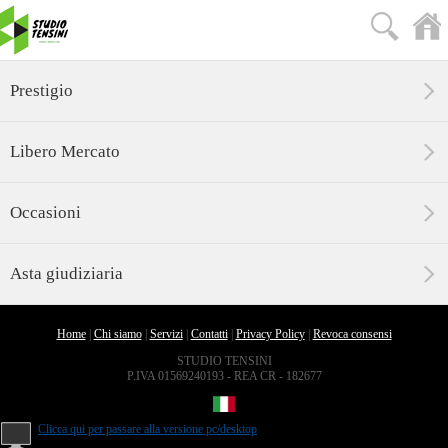
Prestigio
Libero Mercato
Occasioni
Asta giudiziaria
Home
|
Chi siamo
|
Servizi
|
Contatti
|
Privacy Policy
|
Revoca consensi
STUDIO TENSINI
P.IVA 01569240193 - REA CR - 182677
Clicca qui per passare alla versione pc/desktop